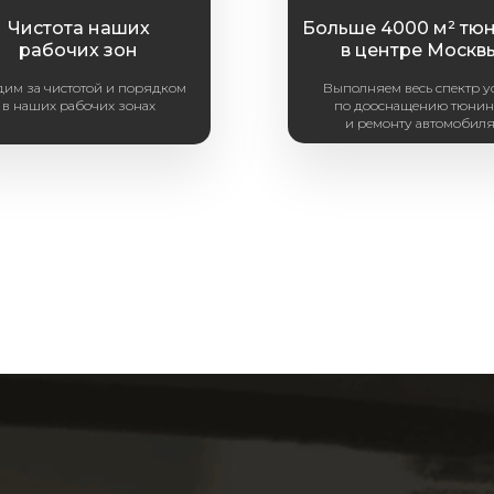
Чистота наших
Больше 4000 м² тю
рабочих зон
в центре Москв
дим за чистотой и порядком
Выполняем весь спектр у
в наших рабочих зонах
по дооснащению тюнин
и ремонту автомобил
Заказать консультацию