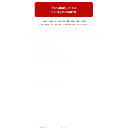
Записаться на
консультацию
Нажимая на кнопку, Вы принимаете
условия
политики конфиденциальности
Адрес установочного центра:
г. Москва,
ул. Обручева 36 к 2
График работы:
Пн-Пт 9:30-19:00
Сб 10:00-16:00
Телефон:
8-800-551-67-65
E-mail: