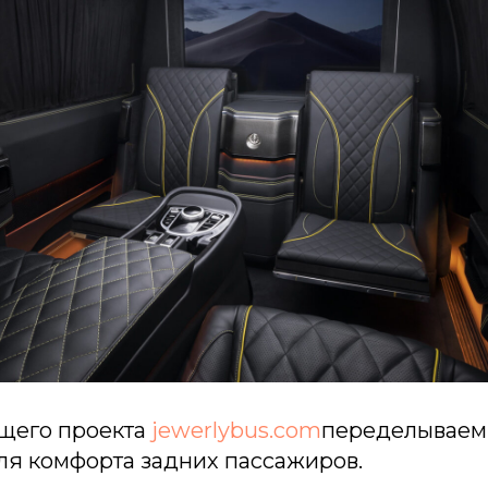
ущего проекта
jewerlybus.com
переделываем
ля комфорта задних пассажиров.