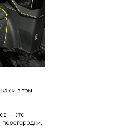
как и в том
ов — это
й перегородки,