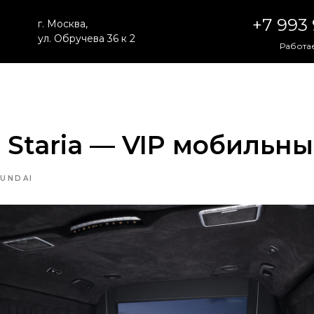
+7 993
г. Москва,
ул. Обручева 36 к 2
Работае
 Staria — VIP мобильн
UNDAI