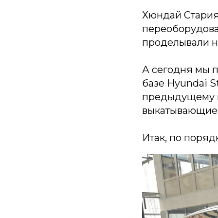
Хюндай Стария
переоборудоват
проделывали не
А сегодня мы 
базе Hyundai S
предыдущему п
выкатывающиес
Итак, по поряд