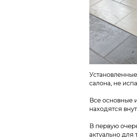
Установленные
салона, не ис
Все основные 
находятся внут
В первую очер
актуально для т