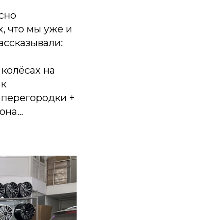
сно
, что мы уже и
ассказывали:
колёсах на
 к
перегородки +
лона…