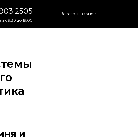
 903 2505
Заказать звонок
м с 9:30 до 19:00
стемы
го
тика
мня и