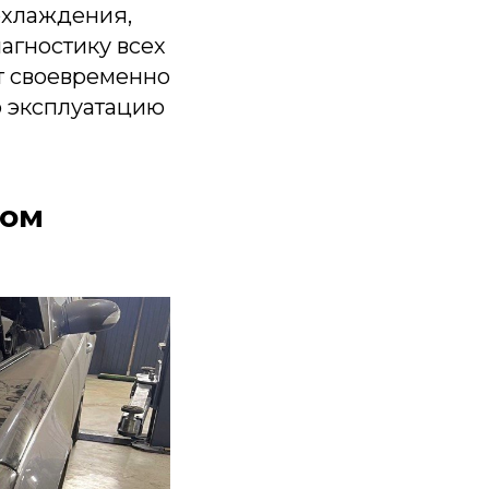
охлаждения,
агностику всех
т своевременно
ю эксплуатацию
лом