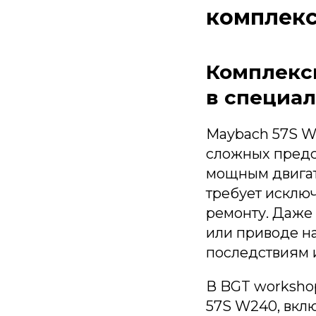
комплекс
Комплекс
в специа
Maybach 57S W
сложных предс
мощным двигат
требует исклю
ремонту. Даже
или приводе н
последствиям 
В BGT worksho
57S W240, вкл