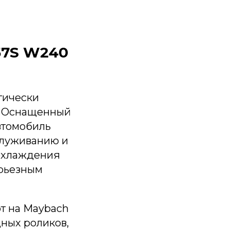
57S W240
гически
. Оснащенный
втомобиль
служиванию и
 охлаждения
ерьезным
т на Maybach
ных роликов,