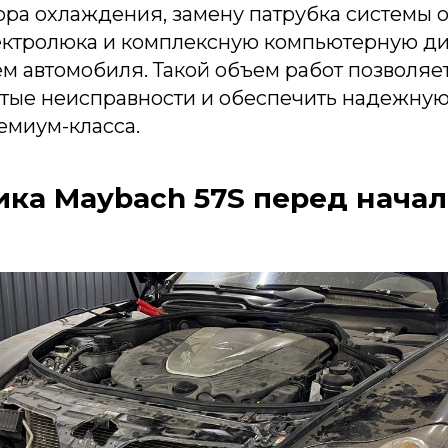
ора охлаждения, замену патрубка системы 
ектролюка и комплексную компьютерную ди
ем автомобиля. Такой объем работ позволяе
ытые неисправности и обеспечить надежну
емиум-класса.
ика Maybach 57S перед нача