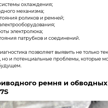
 системы охлаждения;
одного механизма;
тояния роликов и ремней;
 электрооборудования;
оты электролюка;
тояния патрубков и соединений.
иагностика позволяет выявить не только т
 но и потенциальные проблемы, которые мо
будущем.
риводного ремня и обводных
57S