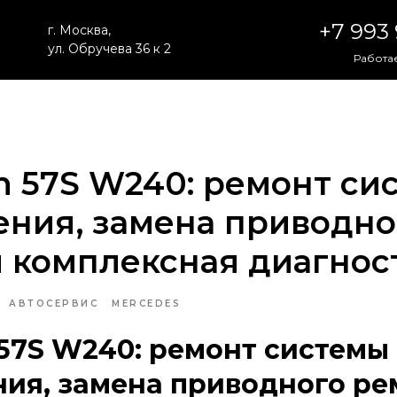
+7 993
г. Москва,
ул. Обручева 36 к 2
Работае
 57S W240: ремонт си
ния, замена приводно
 комплексная диагнос
АВТОСЕРВИС
MERCEDES
57S W240: ремонт системы
ия, замена приводного ре