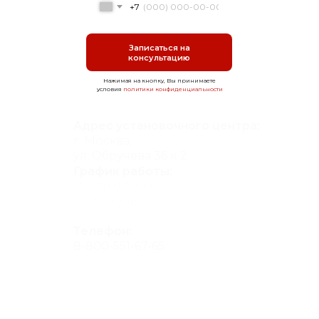
+7
Записаться на
консультацию
Нажимая на кнопку, Вы принимаете
условия
политики конфиденциальности
Адрес установочного центра:
г. Москва,
ул. Обручева 36 к 2
График работы:
Пн-Пт 9:30-19:00
Сб 10:00-16:00
Телефон:
8-800-551-67-65