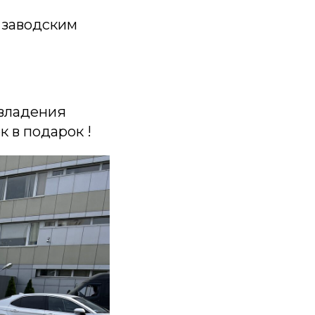
 заводским
 владения
 в подарок !