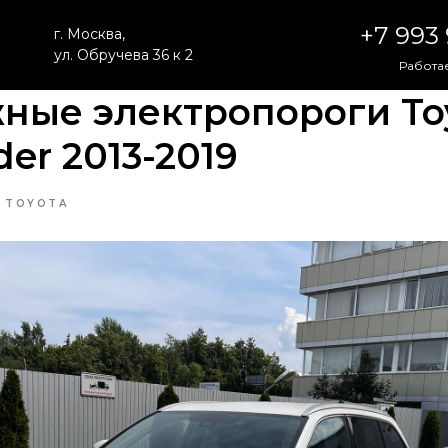
+7 993
г. Москва,
ул. Обручева 36 к 2
Работае
ные электропороги To
der 2013-2019
TOYOTA