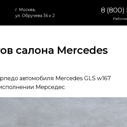
8 (800)
г. Москва,
ул. Обручева 36 к 2
Работае
ов салона Mercedes
орпедо автомобиля Mercedes GLS w167
 исполнении Мерседес