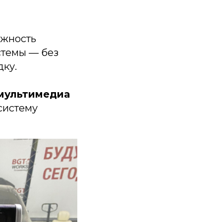
ожность
стемы — без
дку.
мультимедиа
систему