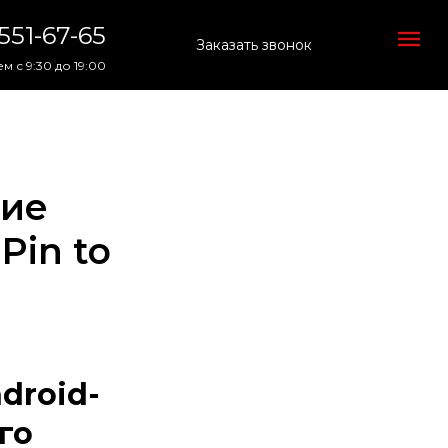
 551-67-65
Заказать звонок
м с 9:30 до 19:00
ние
Pin to
droid-
го