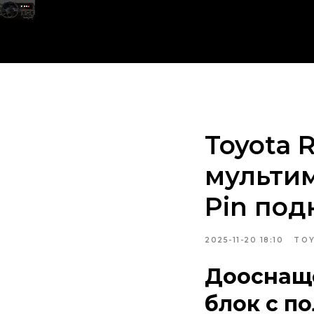
Toyota 
мультим
Pin по
2025-11-20 18:10
TO
Дооснаще
блок с п