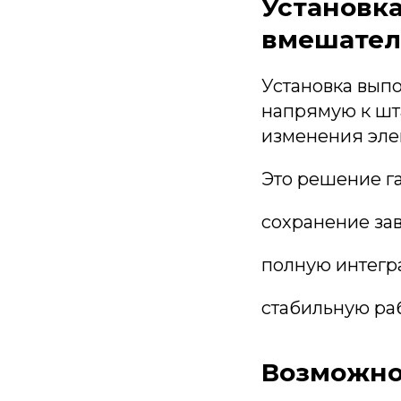
Установка
вмешател
Установка вып
напрямую к шт
изменения эле
Это решение га
сохранение зав
полную интегр
стабильную ра
Возможно