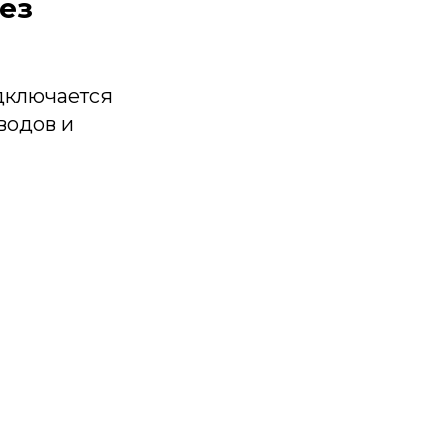
без
дключается
водов и