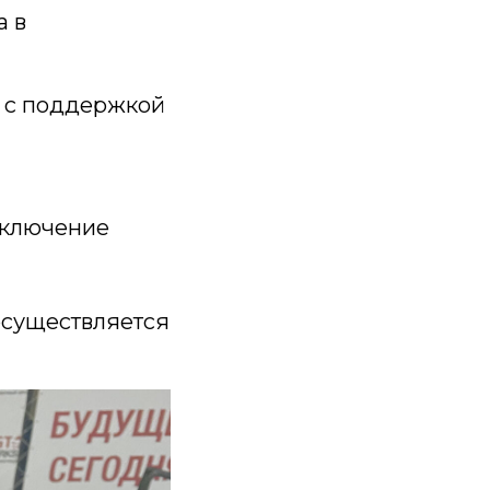
a в
С с поддержкой
дключение
осуществляется