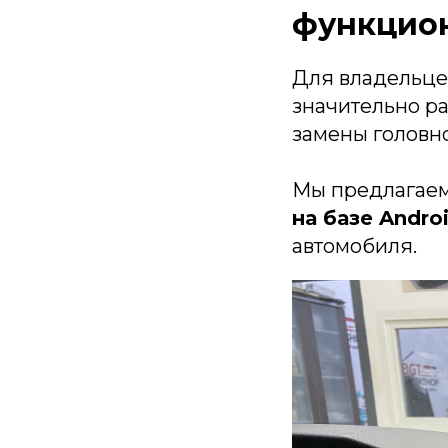
функцио
Для владельц
значительно р
замены головно
Мы предлагае
на базе Andro
автомобиля.