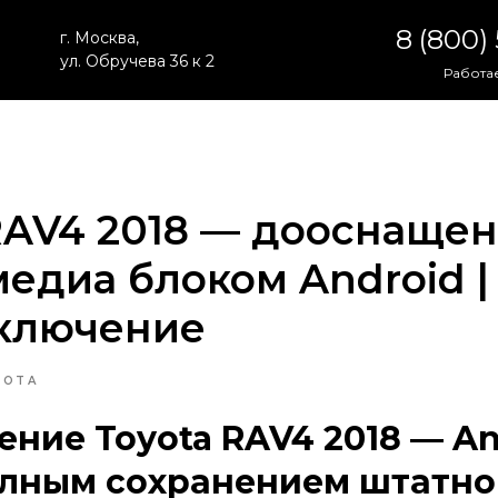
8 (800)
г. Москва,
ул. Обручева 36 к 2
Работае
RAV4 2018 — дооснаще
едиа блоком Android | 
дключение
YOTA
ние Toyota RAV4 2018 — An
олным сохранением штатно