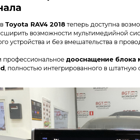
нала
ев
Toyota RAV4 2018
теперь доступна возм
асширить возможности мультимедийной си
го устройства и без вмешательства в прово
м профессиональное
дооснащение блока 
id
, полностью интегрированного в штатную 