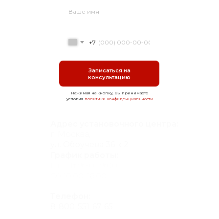
+7
Записаться на
консультацию
Нажимая на кнопку, Вы принимаете
условия
политики конфиденциальности
Адрес установочного центра:
г. Москва,
ул. Обручева 36 к 2
График работы:
Пн-Пт 9:30-19:00
Сб 10:00-16:00
Телефон:
8-800-551-67-65