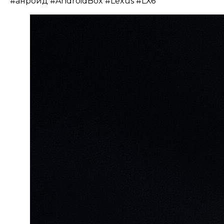
#анроид #AndroidBox #Lexus #LX6
Заказать звонок