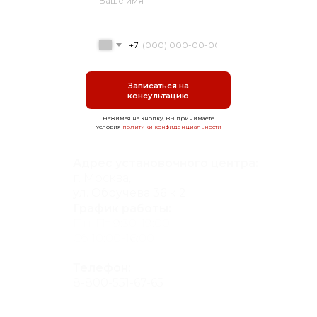
+7
Записаться на
консультацию
Нажимая на кнопку, Вы принимаете
условия
политики конфиденциальности
Адрес установочного центра:
г. Москва,
ул. Обручева 36 к 2
График работы:
Пн-Пт 9:30-19:00
Сб 10:00-16:00
Телефон:
8-800-551-67-65