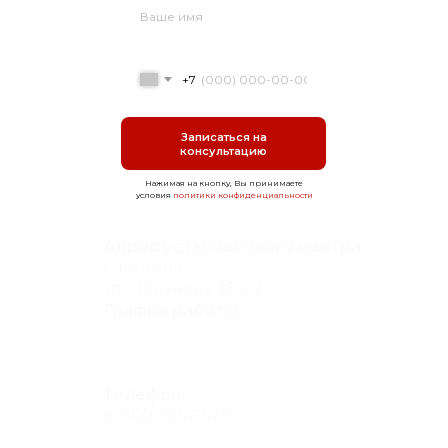
+7
Записаться на
консультацию
Нажимая на кнопку, Вы принимаете
условия
политики конфиденциальности
Адрес установочного центра:
г. Москва,
ул. Обручева 36 к 2
График работы:
Пн-Пт 9:30-19:00
Сб 10:00-16:00
Телефон:
8-800-551-67-65