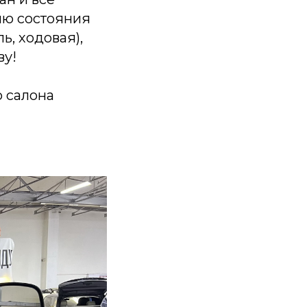
ию состояния
ь, ходовая),
ву!
о салона