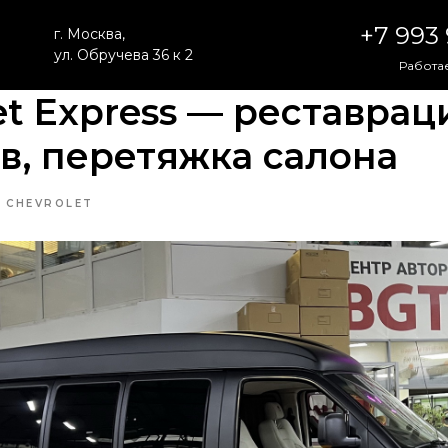
+7 993
г. Москва,
ул. Обручева 36 к 2
Работае
et Express — реставрац
, перетяжка салона
CHEVROLET