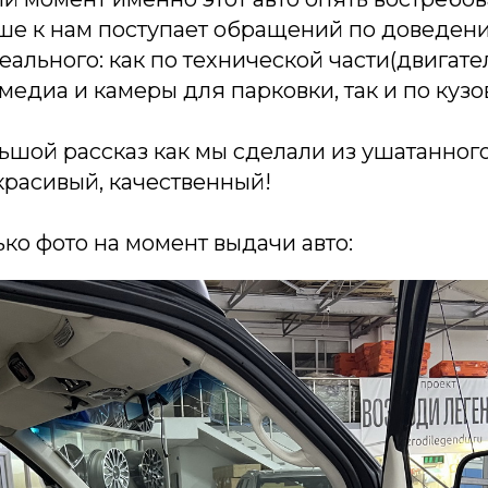
ше к нам поступает обращений по доведен
еального: как по технической части(двигател
имедиа и камеры для парковки, так и по кузо
ьшой рассказ как мы сделали из ушатанног
красивый, качественный!
ко фото на момент выдачи авто: