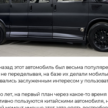
назад этот автомобиль был весьма популяре
 не переделывая, на базе их делали мобил
овались заслуженным интересом у пользова
 лет, на первый план через какое-то время
активно пользуются китайскими автомобиля, 
ный момент именно этот авто опять востребов