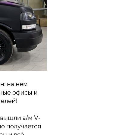
н: на нём
ьные офисы и
телей!
 вышли а/м V-
но получается
ан и всё