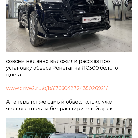
Заказать звонок
совсем недавно выложили рассказ про
установку обвеса Ренегат на ЛС300 белого
цвета:
www.drive2.ru/o/b/676604272435026921/
А теперь тот же самый обвес, только уже
чёрного цвета и без расширителей арок!