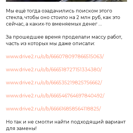
Мы ещё тогда озадачились поиском этого
стекла, чтобы оно стоило на 2 млн руб, как это
сейчас, а каких-то вменяемых денег …
За прошедшее время проделали массу работ,
часть из которых мы даже описали:
www.drive2.ru/o/b/666078097866515063/
www.drive2.ru/o/b/666518727151334380/
www.drive2.ru/o/b/666535219825756662/
www.drive2.ru/o/b/666546764697840492/
www.drive2.ru/o/b/666616858564118825/
Но так и не смогли найти подходящий вариант
для замены!